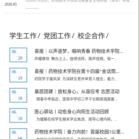
2026年5月8日，药物技术学院收到美善堂生物科技（深圳）有限公司捐赠的一批灵芝产品。本次捐赠未举办线下仪式，以务实高效、真诚行动传递出企业深耕行业、心系教育的深厚情怀，彰显了企业对高校人才培养与师生健康发展的高度重视与鼎力支持。美善堂生物科技（深圳）有限公司为香港价真栈集团旗下核心成员企业，长期深耕生物制品技术开发与灵芝产品深加工领域。该企业依托位于南昆山国家森林公园北麓的规范化种植基地，坚持采用...
2026.05
学生工作
党团工作
校企合作
喜报｜以声逐梦，唱响青春 药物技术学院...
06
20
声耀赛场 舞台之上，旋律流转，歌声铿锵。每一...
喜报｜药物技术学院在第十四届“金话筒...
06
19
药院学子展风采 为深耕五育并举育人理念，着力...
基层团建｜放松身心，从容应考 志愿活动
06
18
随着中考临近，崖南中学初三学子长期高强度备...
医心驿站丨动愈身心向阳生活动回顾
06
10
为缓解在校学生期末学业焦虑、疏导心理内耗，...
药物技术学院｜奋力向前！首届校园3公里...
06
08