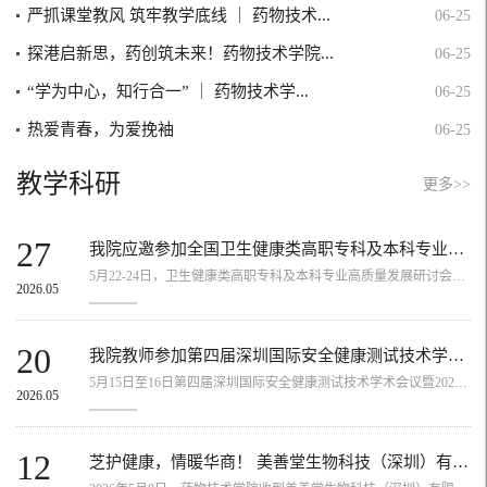
严抓课堂教风 筑牢教学底线 ｜ 药物技术...
06-25
探港启新思，药创筑未来！药物技术学院...
06-25
“学为中心，知行合一” ｜ 药物技术学...
06-25
热爱青春，为爱挽袖
06-25
教学科研
更多>>
27
我院应邀参加全国卫生健康类高职专科及本科专业高质量发展研讨会
5月22-24日，卫生健康类高职专科及本科专业高质量发展研讨会在浙江金华召开。会议由全国卫生健康职业教育教学指导委员会主办、金华职业技术大学承办，来自全国卫健行业、医学院校、职业院校及行业企业的专家代表齐聚参会。本次研讨会聚焦“人才培养模式创新”与“产教融合深化”两大主线，立足“十五五”规划谋篇布局的关键节点，精准把握卫生健康职业教育步入转型升级、提质培优的全新发展阶段，聚焦职教本科改革新命题、产业...
2026.05
20
我院教师参加第四届深圳国际安全健康测试技术学术会议暨2026湾区科学仪器与实...
5月15日至16日第四届深圳国际安全健康测试技术学术会议暨2026湾区科学仪器与实验室科技产业合作促进活动在深圳召开，由深圳市分析测试协会等单位联合主办，我院白杨博士应邀出席了本次会议。大会设立了主论坛及多个专题分会场，通过学术报告、专题研讨和成果展示等形式进行交流，聚焦分析测试技术创新、实验室建设管理、食品与精准医学检测、合成生物制造、智慧实验室建设、科技成果转化等关键议题，旨在助力粤港澳大湾区分...
2026.05
12
芝护健康，情暖华商！ 美善堂生物科技（深圳）有限公司暖心捐赠