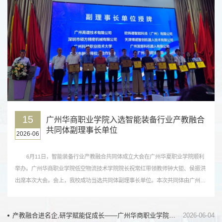
15
广州华商职业学院入选智能装备行业产教融合
共同体副理事长单位
2026-06
6月11日，智能装备行业产教融合共同体成立大会在广州华夏职业学院顺利
举办。广州华商职业学院低空物流技术学院院长祝常红带领教师钟大钜、侯振洪
出席本次大会。会上，我校成功当选共同体副理事长单位。本次共同体由广州亨
龙智能装备股份有限公司、广东工业大学、广州华夏职业学院联合牵头组建，汇
聚粤港澳大湾区政府、院校、企业、科研机构、行业协会等百余名代表。共同体
产教融合进名企,研学赋能促成长——广州华商职业学院学子走进东鹏饮料实地研学
2026-06-04
以推动教育链、产业链、人才链、创新链四链深度融合为目...