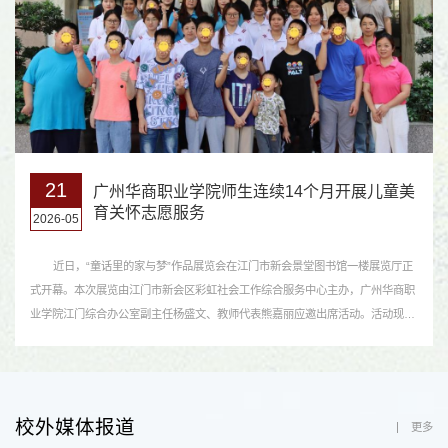
21
广州华商职业学院师生连续14个月开展儿童美
育关怀志愿服务
2026-05
近日，“童话里的家与梦”作品展览会在江门市新会景堂图书馆一楼展览厅正
式开幕。本次展览由江门市新会区彩虹社会工作综合服务中心主办，广州华商职
业学院江门综合办公室副主任杨盛文、教师代表熊嘉丽应邀出席活动。活动现
场，我校代表上台发言，分享美育公益实践心得，并获主办方颁发致谢纪念证
书，以表彰我校长期开展儿童美育关怀志愿服务的工作成效，这是对我校将通识
教育、职业教育、专业特色与公益服务深度融合的育人实践...
校外媒体报道
更多