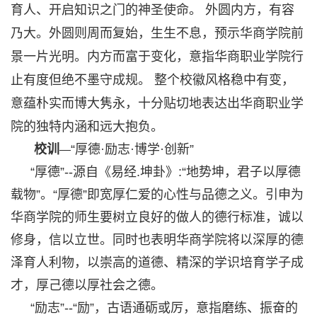
育人、开启知识之门的神圣使命。 外圆内方，有容
乃大。外圆则周而复始，生生不息，预示华商学院前
景一片光明。内方而富于变化，意指华商职业学院行
止有度但绝不墨守成规。 整个校徽风格稳中有变，
意蕴朴实而博大隽永，十分贴切地表达出华商职业学
院的独特内涵和远大抱负。
校训
“厚德·励志·博学·创新”
—
“厚德”--源自《易经.坤卦》:“地势坤，君子以厚德
载物”。“厚德”即宽厚仁爱的心性与品德之义。引申为
华商学院的师生要树立良好的做人的德行标准，诚以
修身，信以立世。同时也表明华商学院将以深厚的德
泽育人利物，以崇高的道德、精深的学识培育学子成
才，厚己德以厚社会之德。
“励志”--“励”，古语通砺或厉，意指磨练、振奋的