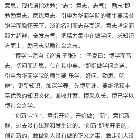
意思，现代语指劝勉；“志”：意志，志气；“励志”即
勉励意志，磨练意志。引申为华商学院的师生要清贫
饱学而胸怀天下，淡泊名利而志存高远，意志坚定而
毅力超群，奋发志气，把精力集中在做学问、求知识
方面上，励己志以励社会之志。
“博学”--源自《论语.子张》：“子夏曰：博学而笃
志，切问而近思，仁在其中矣。”即指做学问之道。
引申为华商学院的师生要“乐学、好问、勤思、明
辨”，更新知识，加深学养，先博后渊。要继承和丰
富优秀的知识文化，兼收并蓄、博采众长，博己学以
博社会之学。
“创新”--“创”，意指开始，开始做；“新”，意指新
鲜，过去没有出现和发生过的。“创新”即抛开旧的，
创造新的，敢做别人没有做的正义之事，敢走别人没