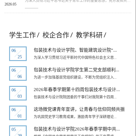
为深入贯彻习近平总书记关于青年工作的重要思想，充分发挥共青团组织和团员青年的先锋模范作用，进一步弘扬“五四”精神，塑造典型和树立榜样，营造良好的校园氛围，激发同学们争做先锋的活力， 积极开展广州华商职业学院包装技术与设计学院2026年五四评优表彰工作。经我院学子积极申报，由各团支部初审，院团委复审，院五四评优小组终审，并报学院党总支审查通过，广州华商职业学院包装技术与设计学院2026年五四评优表彰评选现...
2026.05
学生工作
校企合作
教学科研
包装技术与设计学院、智能建筑设计院“...
06
25
为深入学习贯彻习近平新时代中国特色社会主义思...
包装技术与设计学院学生第二党支部顺利...
06
06
为进一步加强基层党组织建设，不断为党组织注入...
2026年春季学期第十四周包装技术与设计...
06
03
包装技术与设计院院团委的干事们对我院第十四周...
这场微党课青年宣讲，让青春与信仰同频共振
06
01
为巩固党史学习教育成果，激励青年学子深耕理论...
包装技术与设计学院2026年春季学期中共...
05
29