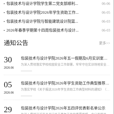
包装技术与设计学院学生第二党支部顺利...
06-06
包装技术与设计学院2026年学生资助工作...
06-05
包装技术与设计学院与智能建筑设计院篮...
06-03
2026年春季学期第十四周包装技术与设计...
06-03
通知公告
更多>>
30
包装技术与设计学院2026年五一假期及6月实训室安全排查工作报告
为深入贯彻落实学校校园安全工作部署，牢牢守住实训场地安全管理底线，精准防范节假日空档期、汛期特殊气候条件下实训室各类安全风险隐患，保障2025-2026学年春季学期后半段实践教学工作平稳、规范、有序开展，包装技术与设计学院高度重视实训室安全管控工作。根据学院安全工作总体安排，由学院实训管理专员牵头，组织开展2026年五一假期全覆盖拉网式安全排查及6月份汛期重点区域专项安全巡检工作，层层压实安全管理责任，全面...
2026.06
05
包装技术与设计学院2026年学生资助工作典型推荐名单公示
为落实学校《关于报送2026年学生资助工作典型材料的通知》（华职学〔2026〕19号）工作要求，深入推进资助育人工作，树立自强励志先进典型，我院严格按照评选条件，经学生和老师个人申请、学院审核，现将拟推荐参评校级评审名单予以公示。公示时间：2026年6月5日-2026年6月9日，若对公示结果有异议，请在公示期内以书面形式实名反映，逾期不予受理。联系人：谢艳办公室：文科楼322联系电话：0750-6238952初审 | 张伟健复审 | 谢...
2026.06
29
包装技术与设计学院2026年五四评优表彰名单公示