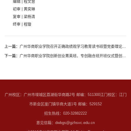
编辑 | 程文慧
初审 | 黄奕琳
复审 | 梁杨清
终审 | 程璇
上一篇：
广州华商职业学院召开正确政绩观学习教育读书班暨党委理论学习中心组（扩大）会议
下一篇：
广州华商职业学院创新创业菁英班、专创融合班开班仪式暨创业专题讲座圆满举行
广州校区：广州市增城区荔湖街华商路2号 邮编：511300
江门校区：江门
市新会区崖门镇华商大道1号 邮编：529152
招生热线：020-32882222
意见信箱：dwbgs@gzhsvc.edu.cn