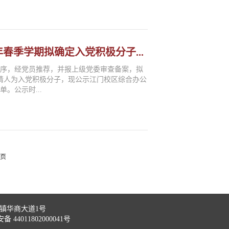
年春季学期拟确定入党积极分子...
程序，经党员推荐，并报上级党委审查备案，拟
请人为入党积极分子，现公示江门校区综合办公
。公示时...
页
门镇华商大道1号
备 44011802000041号