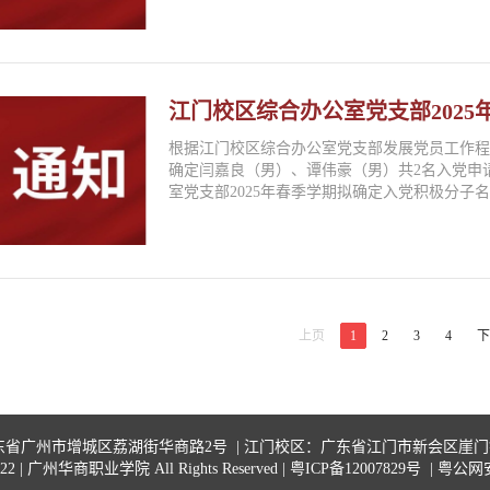
江门校区综合办公室党支部2025
根据江门校区综合办公室党支部发展党员工作
确定闫嘉良（男）、谭伟豪（男）共2名入党申
室党支部2025年春季学期拟确定入党积极分子名单
上页
1
2
3
4
下
省广州市增城区荔湖街华商路2号 | 江门校区：广东省江门市新会区崖
 | 广州华商职业学院 All Rights Reserved | 粤ICP备12007829号
| 粤公网安