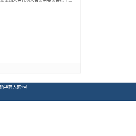
十四届全国人民代表大会常务委员会第十三
镇华商大道
号
1